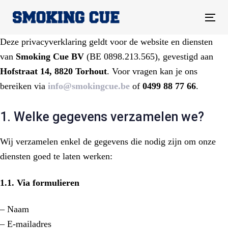
Skip
Skip
links
to
Tog
content
nav
Deze privacyverklaring geldt voor de website en diensten
van
Smoking Cue BV
(BE 0898.213.565), gevestigd aan
Hofstraat 14, 8820 Torhout
. Voor vragen kan je ons
bereiken via
info@smokingcue.be
of
0499 88 77 66
.
1. Welke gegevens verzamelen we?
Wij verzamelen enkel de gegevens die nodig zijn om onze
diensten goed te laten werken:
1.1. Via formulieren
– Naam
– E-mailadres