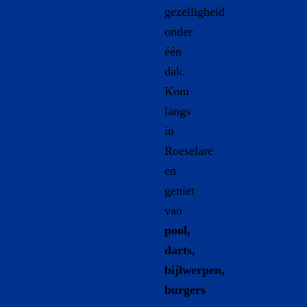
gezelligheid
onder
één
dak.
Kom
langs
in
Roeselare
en
geniet
van
pool,
darts,
bijlwerpen,
burgers