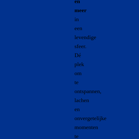
en
meer
in
een
levendige
sfeer.
Dé
plek
om
te
ontspannen,
lachen
en
onvergetelijke
momenten
te